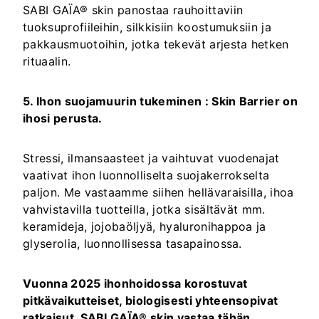
SABI GAÏA® skin panostaa rauhoittaviin
tuoksuprofiileihin, silkkisiin koostumuksiin ja
pakkausmuotoihin, jotka tekevät arjesta hetken
rituaalin.
5. Ihon suojamuurin tukeminen : Skin Barrier on
ihosi perusta.
Stressi, ilmansaasteet ja vaihtuvat vuodenajat
vaativat ihon luonnolliselta suojakerrokselta
paljon. Me vastaamme siihen hellävaraisilla, ihoa
vahvistavilla tuotteilla, jotka sisältävät mm.
keramideja, jojobaöljyä, hyaluronihappoa ja
glyserolia,
luonnollisessa tasapainossa.
Vuonna 2025 ihonhoidossa korostuvat
pitkävaikutteiset, biologisesti yhteensopivat
ratkaisut. SABI GAÏA® skin vastaa tähän