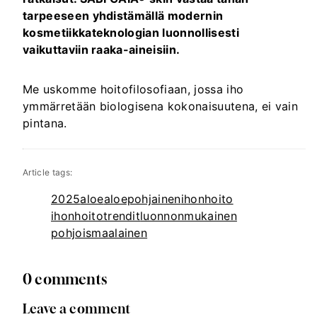
tarpeeseen yhdistämällä modernin
kosmetiikkateknologian luonnollisesti
vaikuttaviin raaka-aineisiin.
Me uskomme hoitofilosofiaan, jossa iho
ymmärretään biologisena kokonaisuutena, ei vain
pintana.
Article tags:
2025
aloe
aloepohjainen
ihonhoito
ihonhoitotrendit
luonnonmukainen
pohjoismaalainen
0 comments
Leave a comment