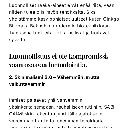
Luonnolliset raaka-aineet eivät enää riitä, vaan
niiden tulee olla myös
tehokkaita
. Siksi
yhdistämme kasvipohjaiset uutteet kuten Ginkgo
Biloba ja Bakuchiol moderniin biotekniikkaan.
Tuloksena tuotteita, jotka hellivät ja hoitavat
syvältä.
Luonnollisuus ei ole kompromissi,
vaan osaavaa formulointia.
2. Skinimalismi 2.0 – Vähemmän, mutta
vaikuttavammin
Ihmiset palaavat yhä vahvemmin
yksinkertaisempaan, rauhalliseen rutiiniin. SABI
GAÏA® skin rakentuu juuri tälle ajatukselle:
vähemmän tuotteita, enemmän tehokkaita
ainesosia. Jokainen tuote toimii itsenäisesti ja