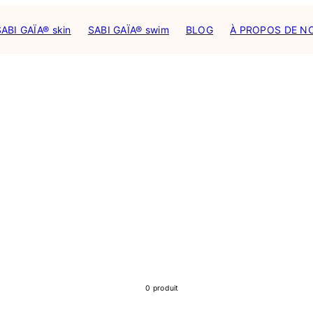
ABI GAÏA® skin
SABI GAÏA® swim
BLOG
À PROPOS DE N
0 produit