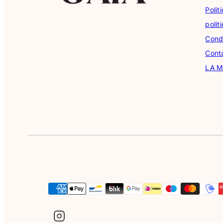
Poli
polit
Condi
Cont
LA 
Instagram
Moyens
de
paiement