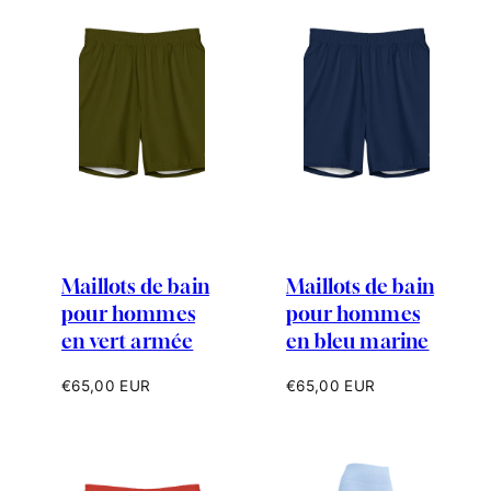
Maillots de bain
Maillots de bain
pour hommes
pour hommes
en vert armée
en bleu marine
Prix
Prix
€65,00 EUR
€65,00 EUR
habituel
habituel