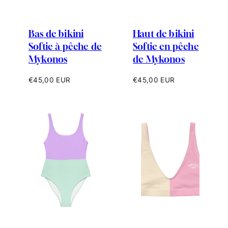
Bas de bikini
Haut de bikini
Softie à pêche de
Softie en pêche
Mykonos
de Mykonos
Prix
Prix
€45,00 EUR
€45,00 EUR
habituel
habituel