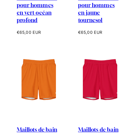
pour hommes
pour hommes
en vert océan
en jaune
profond
tournesol
Prix
Prix
€65,00 EUR
€65,00 EUR
habituel
habituel
Maillots de bain
Maillots de bain