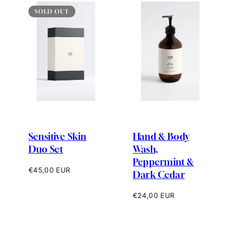
SOLD OUT
Sensitive Skin
Hand & Body
Duo Set
Wash,
Peppermint &
Prix
€45,00 EUR
Dark Cedar
habituel
Prix
€24,00 EUR
habituel