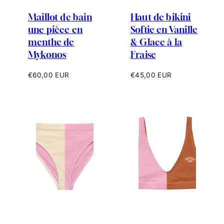
Maillot de bain
Haut de bikini
une pièce en
Softie en Vanille
menthe de
& Glace à la
Mykonos
Fraise
Prix
Prix
€60,00 EUR
€45,00 EUR
habituel
habituel