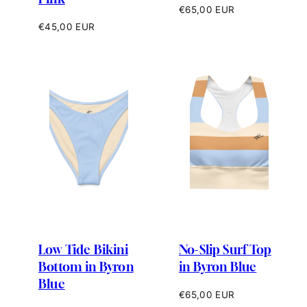
Prix
€65,00 EUR
habituel
Prix
€45,00 EUR
habituel
Low Tide Bikini
No-Slip Surf Top
Bottom in Byron
in Byron Blue
Blue
Prix
€65,00 EUR