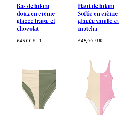
Bas de bikini
Haut de bikini
doux en crème
Softie en crème
glacée fraise et
glacée vanille et
chocolat
matcha
Prix
Prix
€45,00 EUR
€45,00 EUR
habituel
habituel