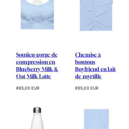
Soutien-gorge de
Chemise à
compression en
boutons
Blueberry Milk &
Boyfriend en lait
Oat Milk Latte
de myrtille
Prix
Prix
€65,00 EUR
€65,00 EUR
habituel
habituel