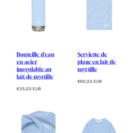
Bouteille d'eau
Serviette de
en acier
plage en lait de
inoxydable au
myrtille
lait de myrtille
Prix
€60,00 EUR
habituel
Prix
€35,00 EUR
habituel