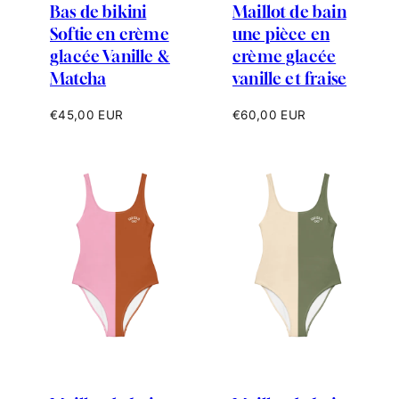
Bas de bikini
Maillot de bain
Softie en crème
une pièce en
glacée Vanille &
crème glacée
Matcha
vanille et fraise
Prix
Prix
€45,00 EUR
€60,00 EUR
habituel
habituel