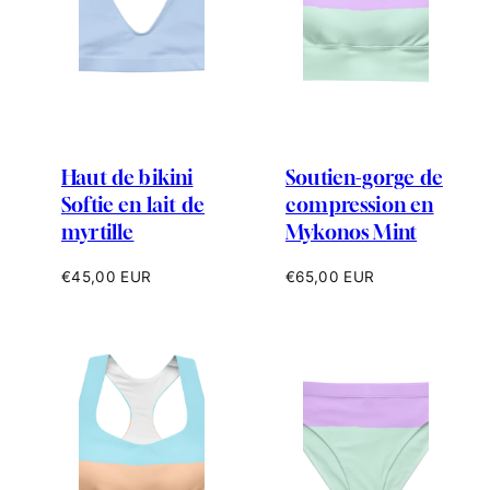
Haut de bikini
Soutien-gorge de
Softie en lait de
compression en
myrtille
Mykonos Mint
Prix
Prix
€45,00 EUR
€65,00 EUR
habituel
habituel