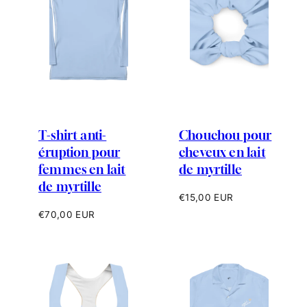
T-shirt anti-
Chouchou pour
éruption pour
cheveux en lait
femmes en lait
de myrtille
de myrtille
Prix
€15,00 EUR
habituel
Prix
€70,00 EUR
habituel