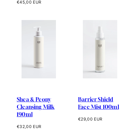
habituel
Prix
€45,00 EUR
habituel
Shea & Peony
Barrier Shield
Cleansing Milk
Face Mist 100ml
190ml
Prix
€29,00 EUR
habituel
Prix
€32,00 EUR
habituel