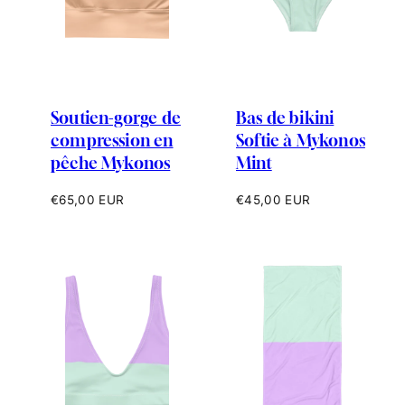
Soutien-gorge de
Bas de bikini
compression en
Softie à Mykonos
pêche Mykonos
Mint
Prix
Prix
€65,00 EUR
€45,00 EUR
habituel
habituel