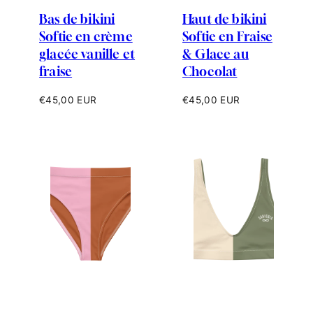
Bas de bikini
Haut de bikini
Softie en crème
Softie en Fraise
glacée vanille et
& Glace au
fraise
Chocolat
Prix
Prix
€45,00 EUR
€45,00 EUR
habituel
habituel