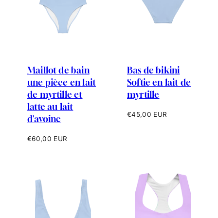
Maillot de bain
Bas de bikini
une pièce en lait
Softie en lait de
de myrtille et
myrtille
latte au lait
Prix
€45,00 EUR
d'avoine
habituel
Prix
€60,00 EUR
habituel