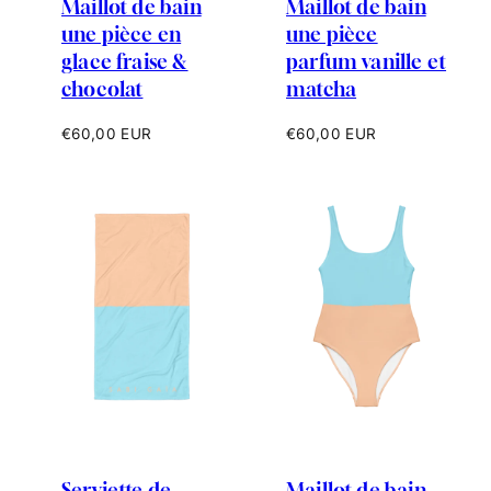
Maillot de bain
Maillot de bain
une pièce en
une pièce
glace fraise &
parfum vanille et
chocolat
matcha
Prix
Prix
€60,00 EUR
€60,00 EUR
habituel
habituel
Serviette de
Maillot de bain