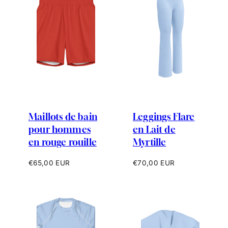
Maillots de bain
Leggings Flare
pour hommes
en Lait de
en rouge rouille
Myrtille
Prix
Prix
€65,00 EUR
€70,00 EUR
habituel
habituel