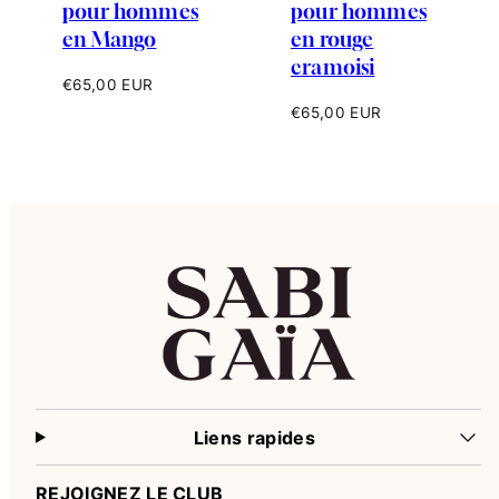
pour hommes
pour hommes
en Mango
en rouge
cramoisi
Prix
€65,00 EUR
habituel
Prix
€65,00 EUR
habituel
Liens rapides
REJOIGNEZ LE CLUB