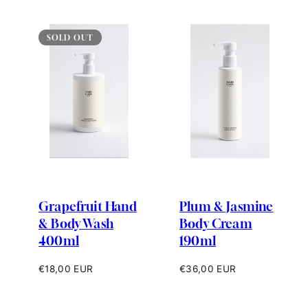
SOLD OUT
Grapefruit Hand
Plum & Jasmine
& Body Wash
Body Cream
400ml
190ml
Prix
Prix
€18,00 EUR
€36,00 EUR
habituel
habituel