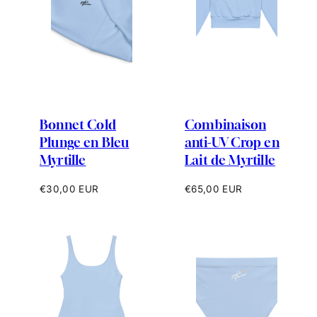
Bonnet Cold
Combinaison
Plunge en Bleu
anti-UV Crop en
Myrtille
Lait de Myrtille
Prix
Prix
€30,00 EUR
€65,00 EUR
habituel
habituel