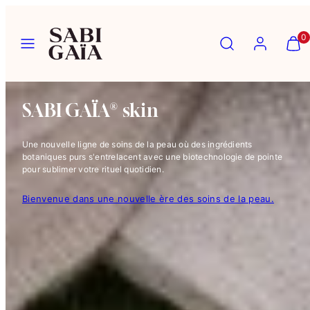
Ignorer
et
Menu
Recherche
Compte
Affich
Affich
0
passer
mon
mon
au
panier
panier
contenu
(0)
(0)
SABI GAÏA® skin
Une nouvelle ligne de soins de la peau où des ingrédients
botaniques purs s'entrelacent avec une biotechnologie de pointe
pour sublimer votre rituel quotidien.
Bienvenue dans une nouvelle ère des soins de la peau.