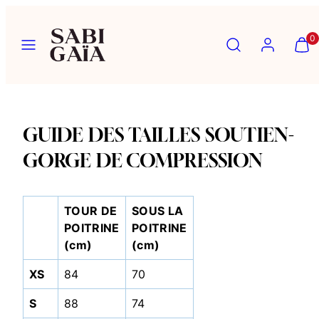
Ignorer
et
Menu
Recherche
Compte
Affich
Affich
0
passer
mon
mon
au
panier
panier
contenu
(0)
(0)
GUIDE DES TAILLES SOUTIEN-
GORGE DE COMPRESSION
TOUR DE
SOUS LA
POITRINE
POITRINE
(cm)
(cm)
XS
84
70
S
88
74