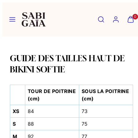
Ignorer
et
Menu
Recherche
Compte
Affich
Affich
0
passer
mon
mon
au
panier
panier
contenu
(0)
(0)
GUIDE DES TAILLES HAUT DE
BIKINI SOFTIE
TOUR DE POITRINE
SOUS LA POITRINE
(cm)
(cm)
XS
84
73
S
88
75
M
92
77