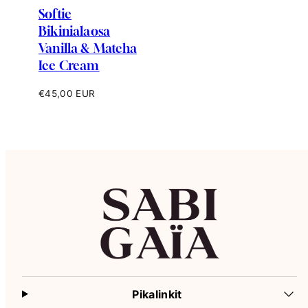
Softie
Bikinialaosa
Vanilla & Matcha
Ice Cream
Hinta
€45,00 EUR
Pikalinkit