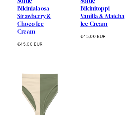
Softie
Softie
Bikinialaosa
Bikinitoppi
Strawberry &
Vanilla & Matcha
Choco Ice
Ice Cream
Cream
Hinta
€45,00 EUR
Hinta
€45,00 EUR