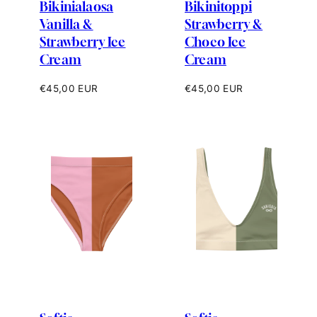
Bikinialaosa
Bikinitoppi
Vanilla &
Strawberry &
Strawberry Ice
Choco Ice
Cream
Cream
Hinta
Hinta
€45,00 EUR
€45,00 EUR