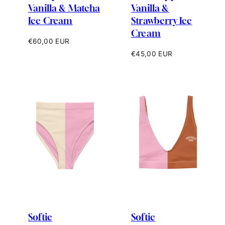
Vanilla & Matcha
Vanilla &
Ice Cream
Strawberry Ice
Cream
Hinta
€60,00 EUR
Hinta
€45,00 EUR
Softie
Softie