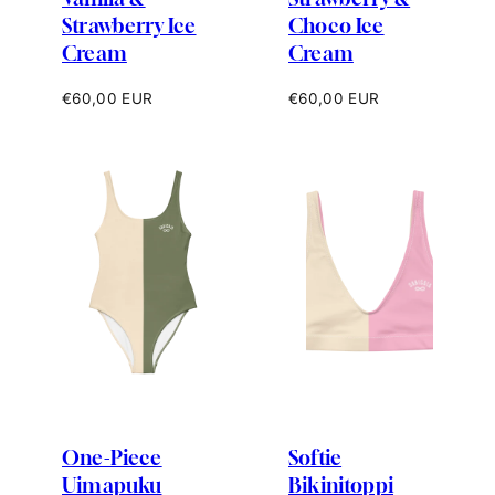
Strawberry Ice
Choco Ice
Cream
Cream
Hinta
Hinta
€60,00 EUR
€60,00 EUR
One-Piece
Softie
Uimapuku
Bikinitoppi