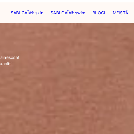
SABI GAÏA® skin
SABI GAÏA® swim
BLOGI
MEISTÄ
 ainesosat
uaalisi