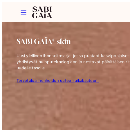
Siirry
Valikko
sisältöön
SABI GAÏA® skin
Uusi ylellinen ihonhoitosarja, jossa puhtaat kasvipohjaiset
yhdistyvät huipputeknologiaan ja nostavat päivittäisen rit
uudelle tasolle.
Tervetuloa ihonhoidon uuteen aikakauteen.