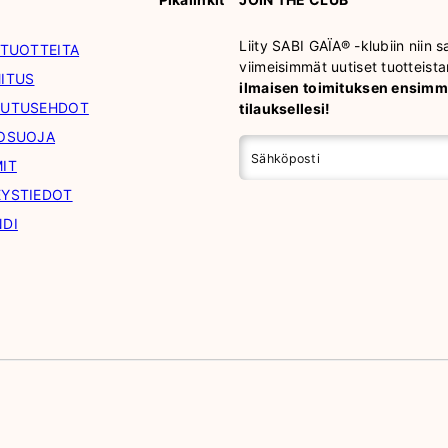
Liity SABI GAÏA® -klubiin niin s
 TUOTTEITA
viimeisimmät uutiset tuotteis
ITUS
ilmaisen toimituksen ensimm
AUTUSEHDOT
tilauksellesi!
TOSUOJA
Sähköposti
IT
EYSTIEDOT
NDI