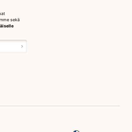
aat
tamme sekä
äiselle