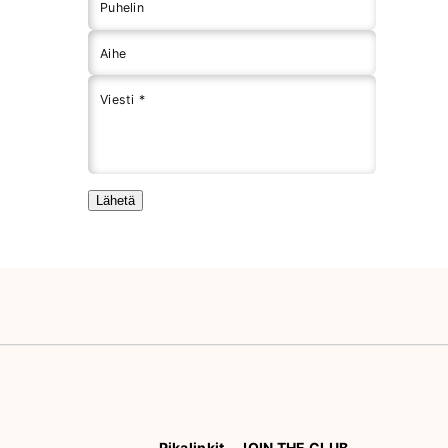
Puhelin
Aihe
Viesti *
Lähetä
Pikalinkit
JOIN THE CLUB