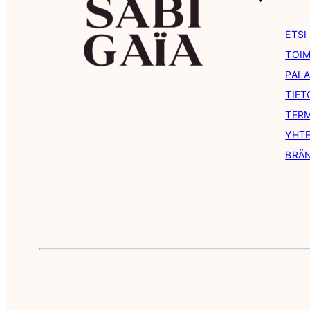
ETSI
TOIM
PAL
TIE
TERM
YHT
BRÄ