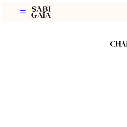
Siirry
Valikko
sisältöön
CHA