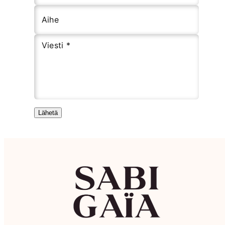
Aihe
Viesti *
Lähetä