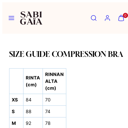
Siirry
sisältöön
Valikko
Hae
Tili
Näytä
Näytä
0
ostosk
ostosk
(
(
0
0
)
)
SIZE GUIDE COMPRESSION BRA
RINNAN
RINTA
ALTA
(cm)
(cm)
XS
84
70
S
88
74
M
92
78