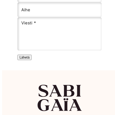
Aihe
Viesti *
Lähetä