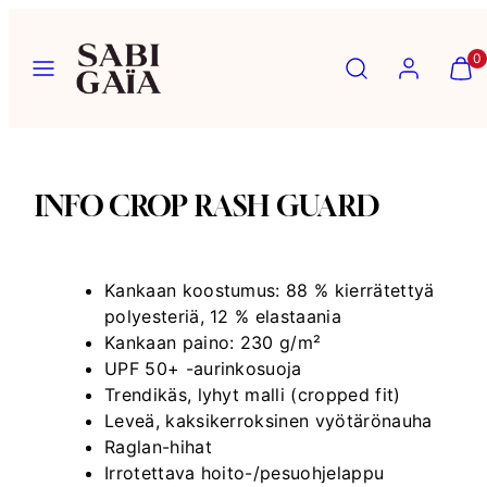
Siirry
sisältöön
Valikko
Hae
Tili
Näytä
Näytä
0
ostosk
ostosk
(
(
0
0
)
)
INFO CROP RASH GUARD
Kankaan koostumus: 88 % kierrätettyä
polyesteriä, 12 % elastaania
Kankaan paino: 230 g/m²
UPF 50+ -aurinkosuoja
Trendikäs, lyhyt malli (cropped fit)
Leveä, kaksikerroksinen vyötärönauha
Raglan-hihat
Irrotettava hoito-/pesuohjelappu